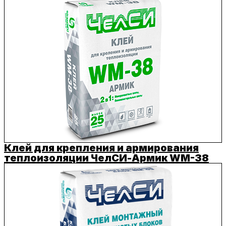
Клей для крепления и армирования
теплоизоляции ЧелСИ-Армик WM-38