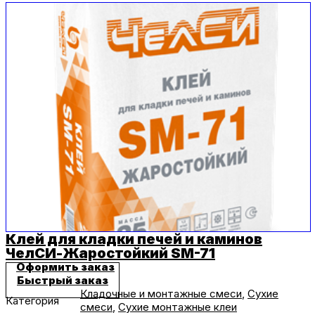
Клей для кладки печей и каминов
ЧелСИ-Жаростойкий SM-71
Оформить заказ
Быстрый заказ
Кладочные и монтажные смеси
,
Сухие
Категория
смеси
,
Сухие монтажные клеи